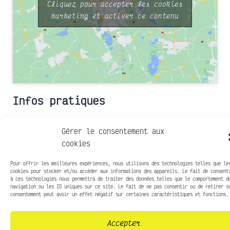
Cliquez pour accepter les cookies
marketing et activer ce contenu
Infos pratiques
Gérer le consentement aux
Presse
cookies
Contact
Mentions légales
Pour offrir les meilleures expériences, nous utilisons des technologies telles que le
Politique de confidentialité
cookies pour stocker et/ou accéder aux informations des appareils. Le fait de consent
à ces technologies nous permettra de traiter des données telles que le comportement d
navigation ou les ID uniques sur ce site. Le fait de ne pas consentir ou de retirer s
consentement peut avoir un effet négatif sur certaines caractéristiques et fonctions.
Réalisation
Code-CodeC
// 2023
Accepter