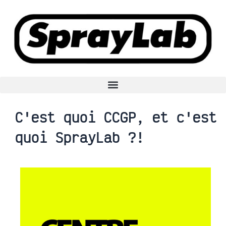
Aller
au
contenu
C'est quoi CCGP, et c'est
quoi SprayLab ?!