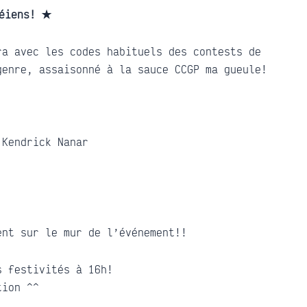
céiens! ✭
ra avec les codes habituels des contests de
genre, assaisonné à la sauce CCGP ma gueule!
 Kendrick Nanar
ent sur le mur de l’événement!!
s festivités à 16h!
tion ^^