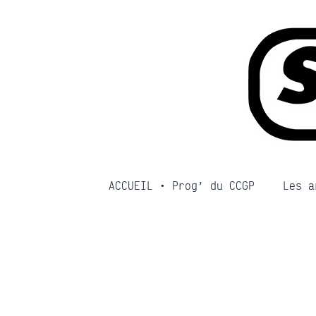
Aller
au
contenu
ACCUEIL • Prog’ du CCGP
Les a