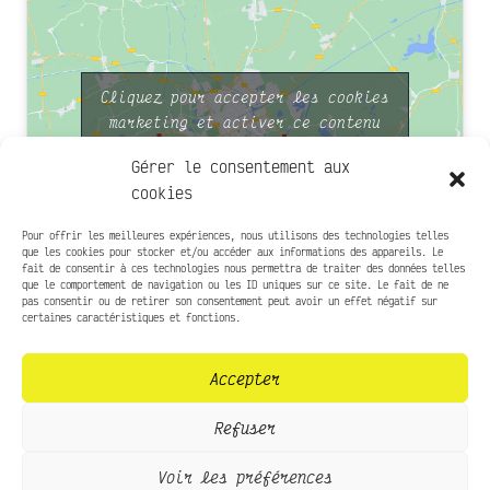
Cliquez pour accepter les cookies
marketing et activer ce contenu
Gérer le consentement aux
cookies
Pour offrir les meilleures expériences, nous utilisons des technologies telles
que les cookies pour stocker et/ou accéder aux informations des appareils. Le
fait de consentir à ces technologies nous permettra de traiter des données telles
que le comportement de navigation ou les ID uniques sur ce site. Le fait de ne
Infos pratiques
pas consentir ou de retirer son consentement peut avoir un effet négatif sur
certaines caractéristiques et fonctions.
Presse
Accepter
Contact
Mentions légales
Refuser
Politique de confidentialité
Voir les préférences