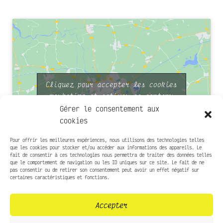
Cliquez pour accepter les cookies
marketing et activer ce contenu
Gérer le consentement aux
cookies
Pour offrir les meilleures expériences, nous utilisons des technologies telles
que les cookies pour stocker et/ou accéder aux informations des appareils. Le
fait de consentir à ces technologies nous permettra de traiter des données telles
que le comportement de navigation ou les ID uniques sur ce site. Le fait de ne
pas consentir ou de retirer son consentement peut avoir un effet négatif sur
Infos pratiques
certaines caractéristiques et fonctions.
Presse
Accepter
Contact