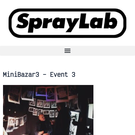
Aller
au
contenu
MiniBazar3 – Event 3