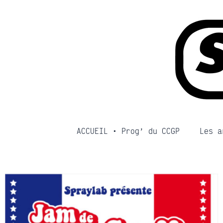
Aller
au
contenu
ACCUEIL • Prog’ du CCGP
Les a