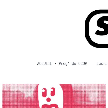
Aller
au
contenu
ACCUEIL • Prog’ du CCGP
Les a