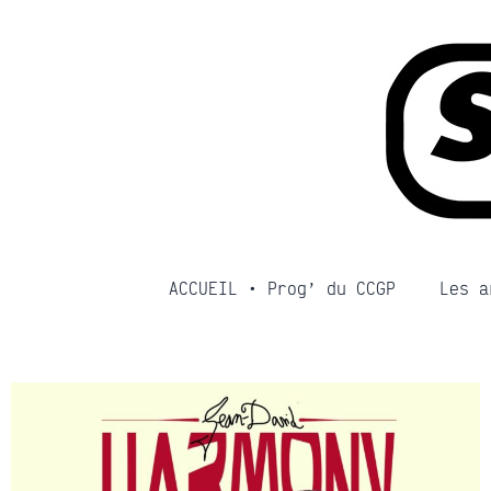
Aller
au
contenu
ACCUEIL • Prog’ du CCGP
Les a