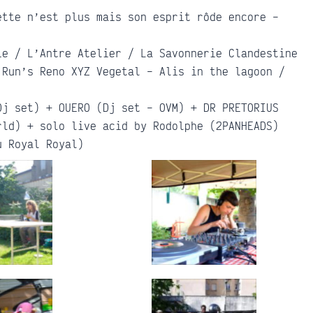
ette n’est plus mais son esprit rôde encore –
ie / L’Antre Atelier / La Savonnerie Clandestine
 Run’s Reno XYZ Vegetal – Alis in the lagoon /
Dj set) + OUERO (Dj set – OVM) + DR PRETORIUS
rld) + solo live acid by Rodolphe (2PANHEADS)
u Royal Royal)