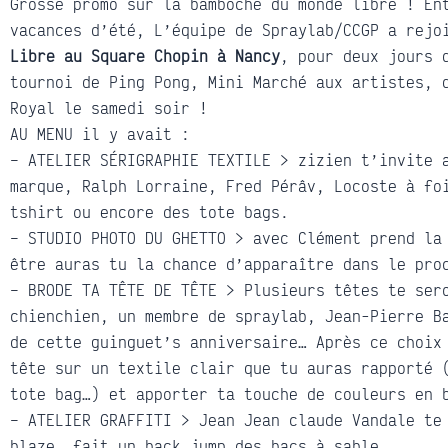
Grosse promo sur la bamboche du monde libre ! En
vacances d’été, L’équipe de Spraylab/CCGP a rej
Libre
au Square Chopin à Nancy
, pour deux jours 
tournoi de Ping Pong, Mini Marché aux artistes, 
Royal le samedi soir !
AU MENU il y avait :
– ATELIER SÉRIGRAPHIE TEXTILE > zizien t’invite 
marque, Ralph Lorraine, Fred Pérâv, Locoste à fo
tshirt ou encore des tote bags.
– STUDIO PHOTO DU GHETTO > avec Clément prend la
être auras tu la chance d’apparaître dans le pro
– BRODE TA TÊTE DE TÊTE > Plusieurs têtes te ser
chienchien, un membre de spraylab, Jean-Pierre B
de cette guinguet’s anniversaire… Après ce choix
tête sur un textile clair que tu auras rapporté 
tote bag…) et apporter ta touche de couleurs en 
– ATELIER GRAFFITI > Jean Jean claude Vandale te
blaze, fait un back jump des bacs à sable.