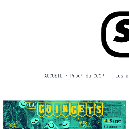
Aller
au
contenu
ACCUEIL • Prog’ du CCGP
Les a