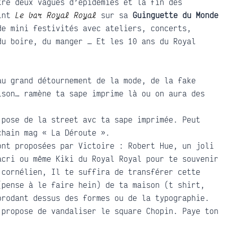
tre deux vagues d’épidémies et la fin des
oint
Le bar Royal Royal
sur sa
Guinguette du Monde
de mini festivités avec ateliers, concerts,
du boire, du manger … Et les 10 ans du Royal
au grand détournement de la mode, de la fake
ison… ramène ta sape imprime là ou on aura des
 pose de la street avc ta sape imprimée. Peut
chain mag « La Déroute ».
ont proposées par Victoire : Robert Hue, un joli
acri ou même Kiki du Royal Royal pour te souvenir
 cornélien, Il te suffira de transférer cette
(pense à le faire hein) de ta maison (t shirt,
brodant dessus des formes ou de la typographie.
 propose de vandaliser le square Chopin. Paye ton