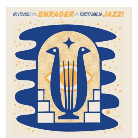
JEAN
MOSAMBI
•
MUSIC
IS
THE
HEALING
FORCE
OF
THE
UNIVERSE