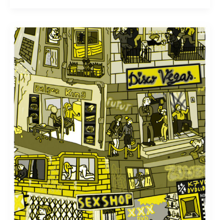
VIDÉO
CLUB
de
Mathi
Mathos