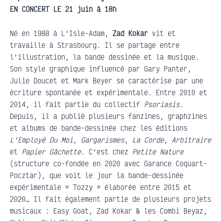
EN CONCERT LE 21 juin à 18h
Né en 1988 à L’Isle-Adam,
Zad Kokar
vit et
travaille à Strasbourg. Il se partage entre
l’illustration, la bande dessinée et la musique.
Son style graphique influencé par Gary Panter,
Julie Doucet et Mark Beyer se caractérise par une
écriture spontanée et expérimentale. Entre 2010 et
2014, il fait partie du collectif
Psoriasis.
Depuis, il a publié plusieurs fanzines, graphzines
et albums de bande-dessinée chez les éditions
L’Employé Du Moi
,
Gargarismes
,
La Corde
,
Arbitraire
et
Papier Gâchette
. C’est chez
Petite Nature
(structure co-fondée en 2020 avec Garance Coquart-
Pocztar), que voit le jour la bande-dessinée
expérimentale « Tozzy » élaborée entre 2015 et
2020… Il fait également partie de plusieurs projets
musicaux : Easy Goat, Zad Kokar & les Combi Beyaz,