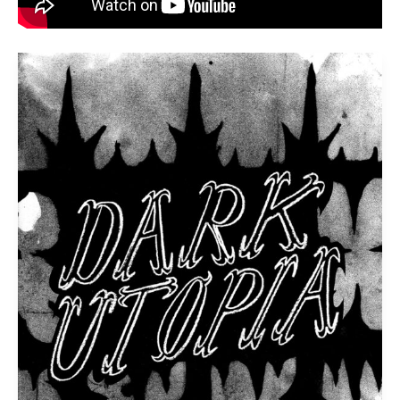
Dark
Utopia
• Atelier
McClane