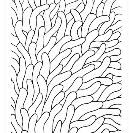
EN
VALEURS
:
Coloriage
participatif
par
Estelle
Chrétien