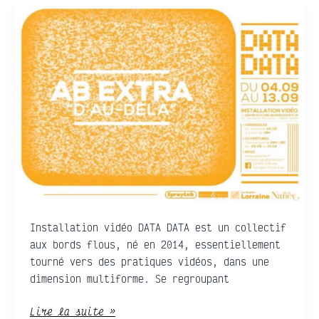
DATA
DATA
•
AB
extra
d’au-
delà
Installation vidéo DATA DATA est un collectif
aux bords flous, né en 2014, essentiellement
tourné vers des pratiques vidéos, dans une
dimension multiforme. Se regroupant
Lire la suite »