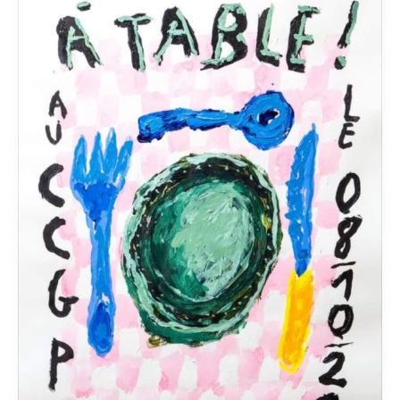
TABLE
•
Charles
Husser