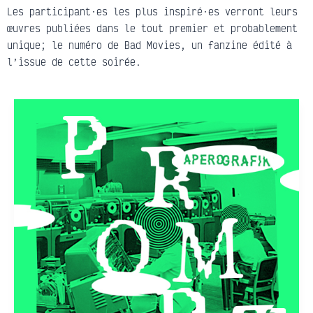
Les participant·es les plus inspiré·es verront leurs
œuvres publiées dans le tout premier et probablement
unique; le numéro de Bad Movies, un fanzine édité à
l’issue de cette soirée.
ApéroGrafik
le
29.05
à
19h
au
Royal
Royal