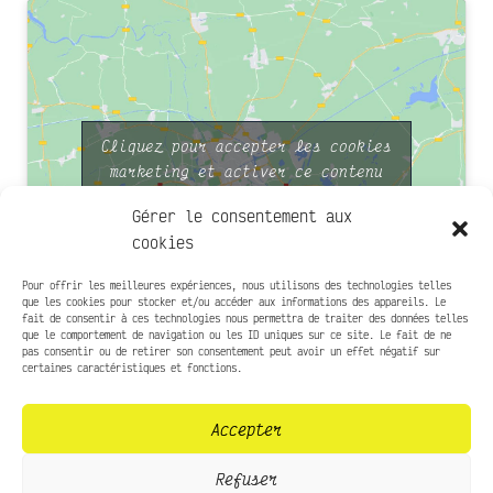
Cliquez pour accepter les cookies
marketing et activer ce contenu
Gérer le consentement aux
cookies
Pour offrir les meilleures expériences, nous utilisons des technologies telles
que les cookies pour stocker et/ou accéder aux informations des appareils. Le
fait de consentir à ces technologies nous permettra de traiter des données telles
que le comportement de navigation ou les ID uniques sur ce site. Le fait de ne
Infos pratiques
pas consentir ou de retirer son consentement peut avoir un effet négatif sur
certaines caractéristiques et fonctions.
Presse
Accepter
Contact
Mentions légales
Refuser