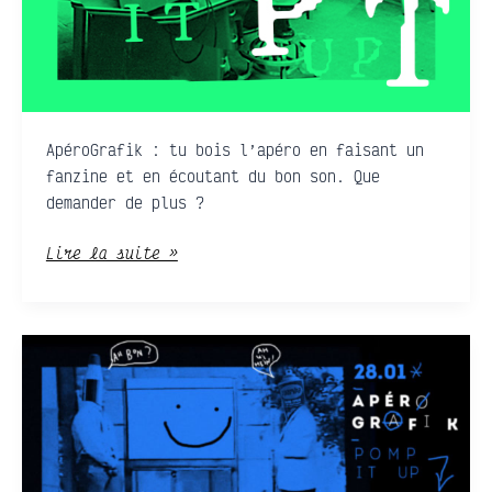
ApéroGrafik : tu bois l’apéro en faisant un
fanzine et en écoutant du bon son. Que
demander de plus ?
Lire la suite »
APÉRO
GRAPHIK
:
Dessineyy
Cé
Gagneyyy