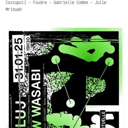
Cozzupoli – Foudre – Gabrielle Combe – Julie
Mriouah
Yellow
Wasabi
(workshop
&
release
party)