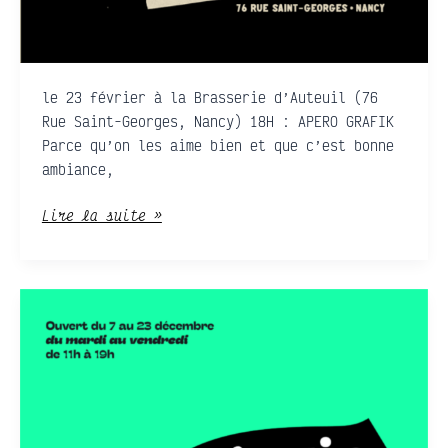
le 23 février à la Brasserie d’Auteuil (76
Rue Saint-Georges, Nancy) 18H : APERO GRAFIK
Parce qu’on les aime bien et que c’est bonne
ambiance,
Lire la suite »
MAGAZINZIN,
le
shop
éphémère
de
SprayLab
&