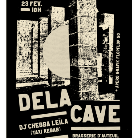
Dj
Chebba
Leïla
+
Apéro
Grafik