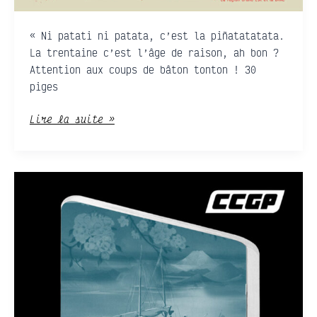
« Ni patati ni patata, c’est la piñatatatata.
La trentaine c’est l’âge de raison, ah bon ?
Attention aux coups de bâton tonton ! 30
piges
Lire la suite »
Le
Wagon-
Bar
de
La
Tendresse