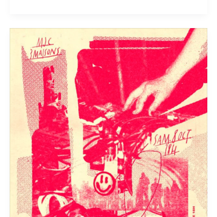
BAHKWA
?!
MAISHUIT!