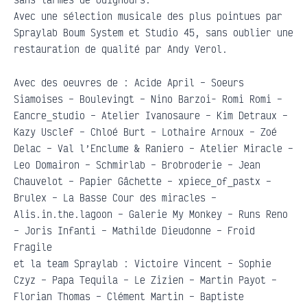
Avec une sélection musicale des plus pointues par
Spraylab Boum System et Studio 45, sans oublier une
restauration de qualité par Andy Verol.
Avec des oeuvres de : Acide April – Soeurs
Siamoises – Boulevingt – Nino Barzoi- Romi Romi –
Eancre_studio – Atelier Ivanosaure – Kim Detraux –
Kazy Usclef – Chloé Burt – Lothaire Arnoux – Zoé
Delac – Val l’Enclume & Raniero – Atelier Miracle –
Leo Domairon – Schmirlab – Brobroderie – Jean
Chauvelot – Papier Gâchette – xpiece_of_pastx –
Brulex – La Basse Cour des miracles –
Alis.in.the.lagoon – Galerie My Monkey – Runs Reno
– Joris Infanti – Mathilde Dieudonne – Froid
Fragile
et la team Spraylab : Victoire Vincent – Sophie
Czyz – Papa Tequila – Le Zizien – Martin Payot –
Florian Thomas – Clément Martin – Baptiste