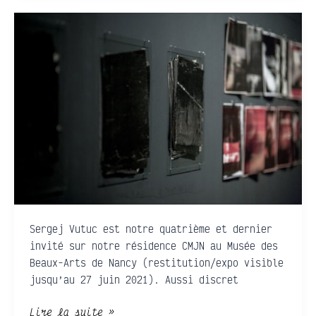
CMJN
présente
:
Sergej
Vutuc
Sergej Vutuc est notre quatrième et dernier
invité sur notre résidence CMJN au Musée des
Beaux-Arts de Nancy (restitution/expo visible
jusqu’au 27 juin 2021). Aussi discret
Lire la suite »