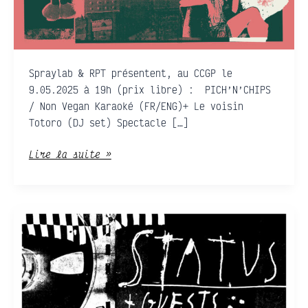
Spraylab & RPT présentent, au CCGP le
9.05.2025 à 19h (prix libre) : PICH’N’CHIPS
/ Non Vegan Karaoké (FR/ENG)+ Le voisin
Totoro (DJ set) Spectacle […]
Lire la suite »
STATUS
+
T/S