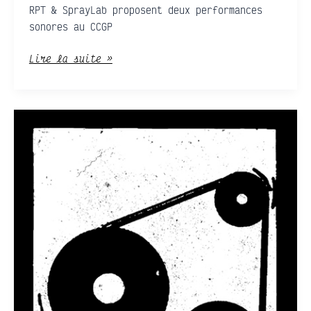
RPT & SprayLab proposent deux performances
sonores au CCGP
Lire la suite »
Tout
est
Cassé
+
12v5
+
Helassacasse