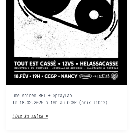
une soirée RPT + SprayLab
le 18.02.2025 à 19h au CCGP (prix libre)
Lire la suite »