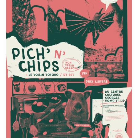
le
9.5.25